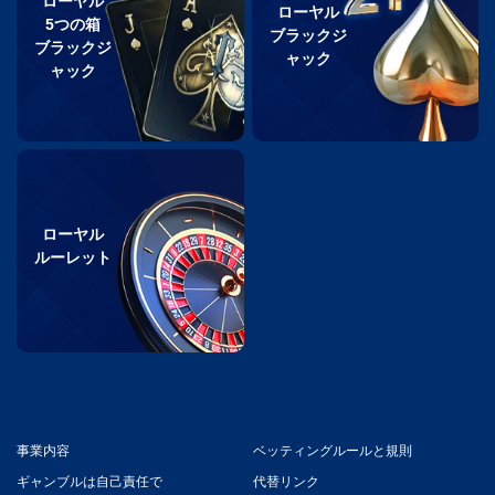
ローヤル
ローヤル
5つの箱
ブラックジ
ブラックジ
ャック
ャック
ローヤル
ルーレット
事業内容
ベッティングルールと規則
ギャンブルは自己責任で
代替リンク