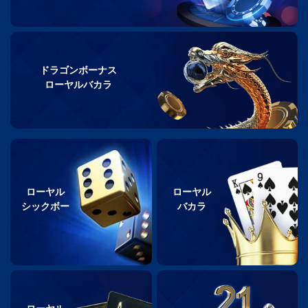
ドラゴンボーナス
ローヤルバカラ
ローヤル
ローヤル
シックボー
バカラ